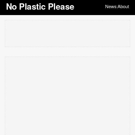
No Plastic Please
News
About
|