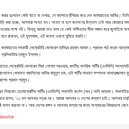
করার দুঃসাহস কেউ যাতে না দেখায়, সে ব্যাপারে হুঁশিয়ার করে দেন জামায়াতের আমির। তিনি
ড়াবাড়ি করা হচ্ছে, আপনারা সংযত হন। সংযত না হলে জনগণের উত্তাল ঢেউ আর জোয়ারে সম
ওয়ার পক্ষে নই। কিন্তু আমরা তাও বলব যে কেউ শালীনতার সীমা লঙ্ঘন করে জুলাইকে অ
, মনে রাখবেন, এই যুবসমাজ, এই জনতা এখনো ঘুমিয়ে যায়নি।’
ন জামায়াতের সহকারী সেক্রেটারি জেনারেল হামিদুর রহমান আযাদ। প্রবন্ধ পাঠ করেন আন্তর
চিফ প্রসিকউটর তাজুল ইসলাম।
াতের সেক্রেটারি জেনারেল মিয়া গোলাম পরওয়ার, জাতীয় নাগরিক পার্টির (এনসিপি) সদস্যসচ
লাদেশ খেলাফত মজলিসের আমির মামুনুল হক, এবি পার্টির সাধারণ সম্পাদক আসাদুজ্জামান ফুয়া
 রাশেদ প্রধান প্রমুখ।
ন লিবারেল ডেমোক্রেটিক পার্টির (এলডিপি) সভাপতি কর্নেল (অব.) অলি আহমদ। সভাপতির বক্
করে বলেন, ‘১১ দল আপনার শত্রু নয়। আমরা আপনার ও দেশের কল্যাণ চাই। আপনার চারদিক 
্রী যাপন করবেন না। আর দেশের মঙ্গল ও আপনার কল্যাণের জন্য সংস্কারের বিষয়গুলো মেনে
t source