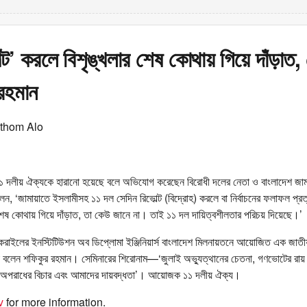
ল্ট’ করলে বিশৃঙ্খলার শেষ কোথায় গিয়ে দাঁড়াত
রহমান
othom Alo
করে ১১ দলীয় ঐক্যকে হারানো হয়েছে বলে অভিযোগ করেছেন বিরোধী দলের নেতা ও বাংলাদেশ জা
ন, ‘জামায়াতে ইসলামীসহ ১১ দল সেদিন রিভোল্ট (বিদ্রোহ) করলে বা নির্বাচনের ফলাফল প্রত
র শেষ কোথায় গিয়ে দাঁড়াত, তা কেউ জানে না। তাই ১১ দল দায়িত্বশীলতার পরিচয় দিয়েছে।’
করাইলের ইনস্টিটিউশন অব ডিপ্লোমা ইঞ্জিনিয়ার্স বাংলাদেশ মিলনায়তনে আয়োজিত এক জাতীয়
 বলেন শফিকুর রহমান। সেমিনারের শিরোনাম—‘জুলাই অভ্যুত্থানের চেতনা, গণভোটের রায় 
ী অপরাধের বিচার এবং আমাদের দায়বদ্ধতা’। আয়োজক ১১ দলীয় ঐক্য।
v
for more information.