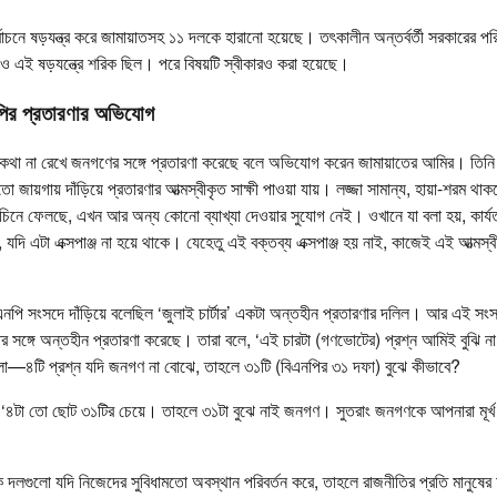
্বাচনে ষড়যন্ত্র করে জামায়াতসহ ১১ দলকে হারানো হয়েছে। তৎকালীন অন্তর্বর্তী সরকারের পর
রাও এই ষড়যন্ত্রে শরিক ছিল। পরে বিষয়টি স্বীকারও করা হয়েছে।
পির প্রতারণার অভিযোগ
কথা না রেখে জনগণের সঙ্গে প্রতারণা করেছে বলে অভিযোগ করেন জামায়াতের আমির। তিনি 
জায়গায় দাঁড়িয়ে প্রতারণার আত্মস্বীকৃত সাক্ষী পাওয়া যায়। লজ্জা সামান্য, হায়া-শরম থ
িনে ফেলছে, এখন আর অন্য কোনো ব্যাখ্যা দেওয়ার সুযোগ নেই। ওখানে যা বলা হয়, কার্যত 
 যদি এটা এক্সপাঞ্জ না হয়ে থাকে। যেহেতু এই বক্তব্য এক্সপাঞ্জ হয় নাই, কাজেই এই আত্মস্ব
এনপি সংসদে দাঁড়িয়ে বলেছিল ‘জুলাই চার্টার’ একটা অন্তহীন প্রতারণার দলিল। আর এই সং
র সঙ্গে অন্তহীন প্রতারণা করেছে। তারা বলে, ‘এই চারটা (গণভোটের) প্রশ্ন আমিই বুঝি ন
হলো—৪টি প্রশ্ন যদি জনগণ না বোঝে, তাহলে ৩১টি (বিএনপির ৩১ দফা) বুঝে কীভাবে?
 ‘৪টা তো ছোট ৩১টির চেয়ে। তাহলে ৩১টা বুঝে নাই জনগণ। সুতরাং জনগণকে আপনারা মূর্
 দলগুলো যদি নিজেদের সুবিধামতো অবস্থান পরিবর্তন করে, তাহলে রাজনীতির প্রতি মানুষের