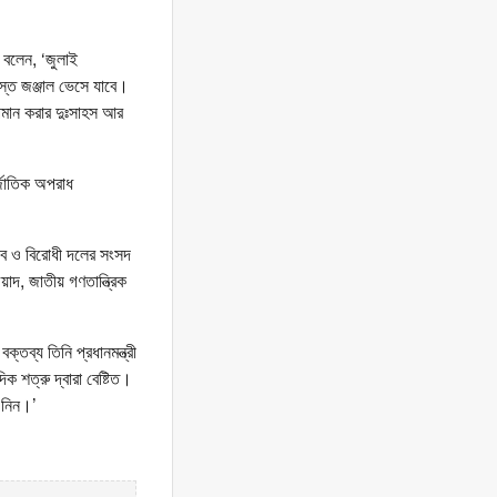
 বলেন, ‘জুলাই
স্ত জঞ্জাল ভেসে যাবে।
পমান করার দুঃসাহস আর
্জাতিক অপরাধ
িব ও বিরোধী দলের সংসদ
দ, জাতীয় গণতান্ত্রিক
তব্য তিনি প্রধানমন্ত্রী
শত্রু দ্বারা বেষ্টিত।
 নিন।’