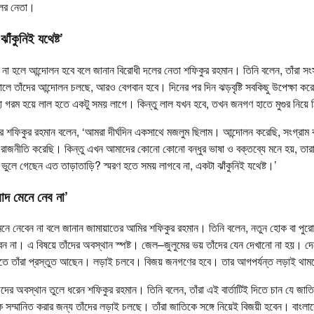
লের নেতা।
ঁকুনিই যথেষ্ট’
 না হলে আন্দোলন হবে বলে জানান বিরোধী দলের নেতা শফিকুর রহমান। তিনি বলেন, তাঁরা স
ে তাঁদের আন্দোলন চলছে, আরও বেগবান হবে। দিনের পর দিন ঝড়বৃষ্টি সবকিছু উপেক্ষা করে 
া গরম হয়ে লাল হতে একটু সময় লাগে। কিন্তু লাল যখন হবে, তখন জনগণ হাতে মুগুর নিয়ে
রে শফিকুর রহমান বলেন, ‘আমরা দীর্ঘদিন একসাথে মজলুম ছিলাম। আন্দোলন করেছি, সংগ্রাম ক
 রাজনীতি করেছি। কিন্তু এখন আমাদের কোনো কোনো বন্ধুর ভাষা ও বক্তব্যে মনে হয়, তা
ুলে গেছেন এত তাড়াতাড়ি? স্মরণ হতে সময় লাগবে না, একটা ঝাঁকুনিই যথেষ্ট।’
াদ মেনে নেব না’
েনে নেবেন না বলে জানান জামায়াতের আমির শফিকুর রহমান। তিনি বলেন, নতুন হোক বা প
েবেন না। এ বিষয়ে তাঁদের অবস্থান স্পষ্ট। জেল–জুলুমের ভয় তাঁদের যেন দেখানো না হয়। দ
রতে তাঁরা প্রস্তুত আছেন। লড়াই চলবে। বিজয় জনগণের হবে। তার আগপর্যন্ত লড়াই থাম
ের অবস্থান তুলে ধরেন শফিকুর রহমান। তিনি বলেন, তাঁরা এই বার্তাটিই দিতে চান যে জাতি
 সম্মানিত করার জন্য তাঁদের লড়াই চলছে। তাঁরা জাতিকে সঙ্গে নিয়েই বিজয়ী হবেন। বাংলাদ