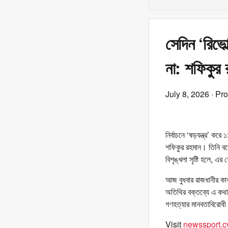
সেদিন ‘রিভো
না: শফিকুর 
July 8, 2026
· Pr
নির্বাচনে ‘ষড়যন্ত্র’ 
শফিকুর রহমান। তিনি বলে
বিশৃঙ্খলা সৃষ্টি হলে, এ
আজ বুধবার রাজধানীর কা
অতিথির বক্তব্যে এ কথা
গণহত্যার মানবতাবিরোধ
Visit
newssport.c