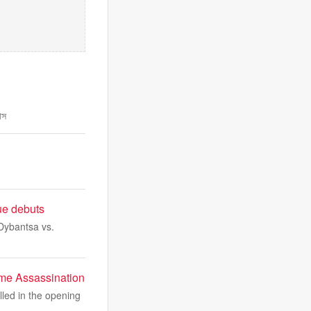
াস
ue debuts
Dybantsa vs.
ime Assassination
lled in the opening