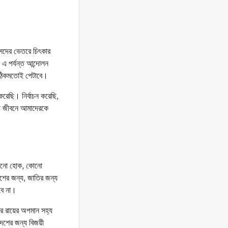
ংসদের ভেতরে চিৎকার
এ পর্যন্ত আন্দোলন
 ঠিকমতোই পেটাবে।
রেছি। নির্বাচন করেছি,
রা জীবনে আমাদেরকে
ুরোনো হোক, কোনো
েশের জন্য, জাতির জন্য
বে না।
র রায়ের অপমান সহ্য
েশের জন্য বিজয়ী