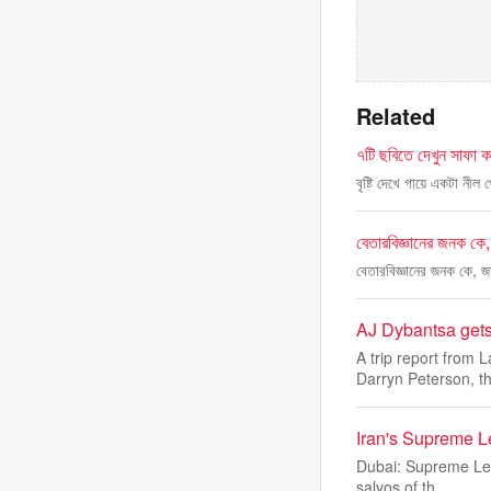
Related
৭টি ছবিতে দেখুন সাফা কবি
বৃষ্টি দেখে গায়ে একটা নীল
বেতারবিজ্ঞানের জনক কে
বেতারবিজ্ঞানের জনক কে, জ
AJ Dybantsa get
A trip report from
Darryn Peterson, t
Iran's Supreme L
Dubai: Supreme Lead
salvos of th