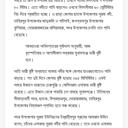
সময়ে তা ছিল ৬ দশমিক ৬৯ মিটারে। এখানে পানির বিপৎসীমা ৭ দশমিক
৮০ মিটার। এতে নদীতে পানি বাড়লেও এখনো বিপৎসীমার ৬০ সেন্টিমিটার
নিচ দিয়ে প্রবাহিত হচ্ছে। এ ছাড়া জেলার ছাতক উপজেলায় সুরমা নদী,
তাহিরপুর উপজেলার জাদুকাটা ও পাটলাই, জগন্নাথপুর উপজেলার
কুশিয়ারা, দোয়ারাবাজারের খাসিয়ামারা, সদর উপজেলার চলতি নদে পানি
বেড়েছে।
আবহাওয়া অধিদপ্তরের পূর্বাভাস অনুযায়ী, আজ
বৃহস্পতিবার ও আগামীকাল শুক্রবার সুনামগঞ্জে ভারী বৃষ্টি
হবে।
অতি ভারী বৃষ্টি অব্যাহত থাকায় নদীর সঙ্গে জেলার হাওরগুলোতেও পানি
বাড়ছে। গত দুই দিনে জেলায় বৃষ্টি হয়েছে ৩৬৫ মিলিমিটার। একই
সময়ে উজানে ভারতের চেরাপুঞ্জি ও মোসিনরাম এলাকায় ভারী বৃষ্টি
হয়েছে। এতে উজান থেকে পাহাড়ি ঢল নামছে সুনামগঞ্জে। ইতিমধ্যে
সীমান্তবর্তী সদর, ছাতক, বিশ্বম্ভরপুর, দোয়ারাবাজার, তাহিরপুর
উপজেলার নিম্নাঞ্চল প্লাবিত হতে শুরু করেছে।
সদর উপজেলার সুরমা ইউনিয়নের ইব্রাহীমপুর গ্রামের আকরাম উদ্দিন
বলেন, তাঁদের এলাকায় সুরমা নদীর পানি বেড়েছে। তবে এখনো এলাকার