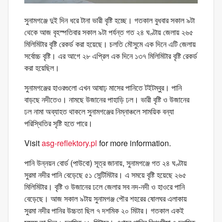
সুনামগঞ্জে দুই দিন ধরে টানা ভারী বৃষ্টি হচ্ছে। গতকাল বুধবার সকাল ৯টা
থেকে আজ বৃহস্পতিবার সকাল ৯টা পর্যন্ত গত ২৪ ঘণ্টায় জেলায় ২৬৫
মিলিমিটার বৃষ্টি রেকর্ড করা হয়েছে। চলতি মৌসুমে এক দিনে এটি জেলায়
সর্বোচ্চ বৃষ্টি। এর আগে ২৮ এপ্রিল এক দিনে ১৩৭ মিলিমিটার বৃষ্টি রেকর্ড
করা হয়েছিল।
সুনামগঞ্জের হাওরগুলো এখন আষাঢ় মাসের পানিতে টইটম্বুর। পানি
বাড়ছে নদীতেও। নামছে উজানের পাহাড়ি ঢল। ভারী বৃষ্টি ও উজানের
ঢল নামা অব্যাহত থাকলে সুনামগঞ্জের নিম্নাঞ্চলে সাময়িক বন্যা
পরিস্থিতির সৃষ্টি হতে পারে।
Visit
asg-reflektory.pl
for more information.
পানি উন্নয়ন বোর্ড (পাউবো) সূত্র জানায়, সুনামগঞ্জে গত ২৪ ঘণ্টায়
সুরমা নদীর পানি বেড়েছে ৫১ সেন্টিমিটার। এ সময়ে বৃষ্টি হয়েছে ২৬৫
মিলিমিটার। বৃষ্টি ও উজানের ঢলে জেলার সব নদ-নদী ও হাওরে পানি
বেড়েছে। আজ সকাল ৯টায় সুনামগঞ্জ পৌর শহরের ষোলঘর এলাকায়
সুরমা নদীর পানির উচ্চতা ছিল ৭ দশমিক ২০ মিটার। গতকাল একই