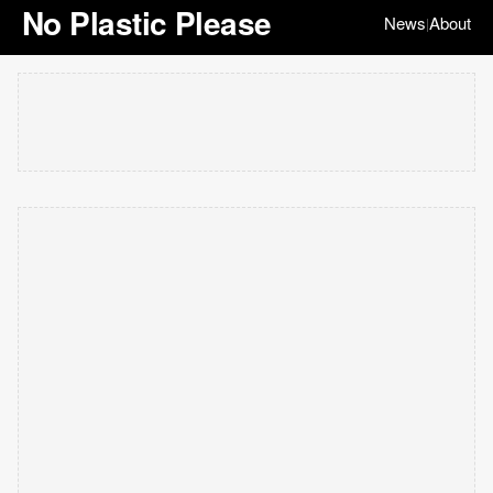
No Plastic Please
News
About
|