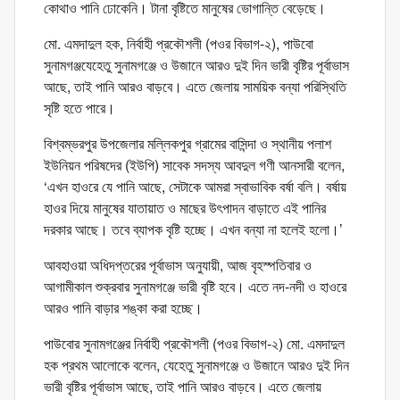
কোথাও পানি ঢোকেনি। টানা বৃষ্টিতে মানুষের ভোগান্তি বেড়েছে।
মো. এমদাদুল হক, নির্বাহী প্রকৌশলী (পওর বিভাগ-২), পাউবো
সুনামগঞ্জযেহেতু সুনামগঞ্জে ও উজানে আরও দুই দিন ভারী বৃষ্টির পূর্বাভাস
আছে, তাই পানি আরও বাড়বে। এতে জেলায় সাময়িক বন্যা পরিস্থিতি
সৃষ্টি হতে পারে।
বিশ্বম্ভরপুর উপজেলার মল্লিকপুর গ্রামের বাসিন্দা ও স্থানীয় পলাশ
ইউনিয়ন পরিষদের (ইউপি) সাবেক সদস্য আবদুল গণী আনসারী বলেন,
‘এখন হাওরে যে পানি আছে, সেটাকে আমরা স্বাভাবিক বর্ষা বলি। বর্ষায়
হাওর দিয়ে মানুষের যাতায়াত ও মাছের উৎপাদন বাড়াতে এই পানির
দরকার আছে। তবে ব্যাপক বৃষ্টি হচ্ছে। এখন বন্যা না হলেই হলো।’
আবহাওয়া অধিদপ্তরের পূর্বাভাস অনুযায়ী, আজ বৃহস্পতিবার ও
আগামীকাল শুক্রবার সুনামগঞ্জে ভারী বৃষ্টি হবে। এতে নদ-নদী ও হাওরে
আরও পানি বাড়ার শঙ্কা করা হচ্ছে।
পাউবোর সুনামগঞ্জের নির্বাহী প্রকৌশলী (পওর বিভাগ-২) মো. এমদাদুল
হক প্রথম আলোকে বলেন, যেহেতু সুনামগঞ্জে ও উজানে আরও দুই দিন
ভারী বৃষ্টির পূর্বাভাস আছে, তাই পানি আরও বাড়বে। এতে জেলায়