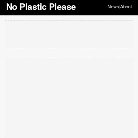
No Plastic Please
News
About
|